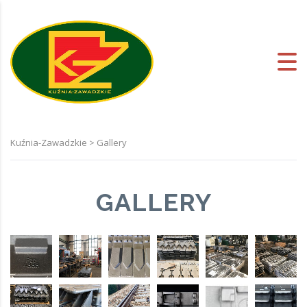
Kuźnia-Zawadzkie
>
Gallery
GALLERY